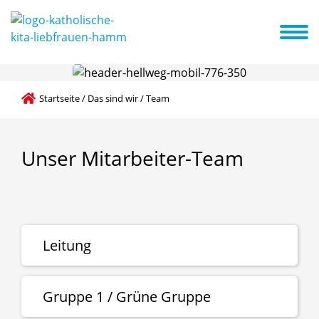
e Konzeption
Schwerpunkte
Kita ABC
Aktuelles + Termine
Startseite
/
Das sind wir
/
Team
Unser
Mitarbeiter-Team
Leitung
Martina Osthorst
Gruppe 1 / Grüne Gruppe
Pädagogische Fachkraft /
Einrichtungsleitung