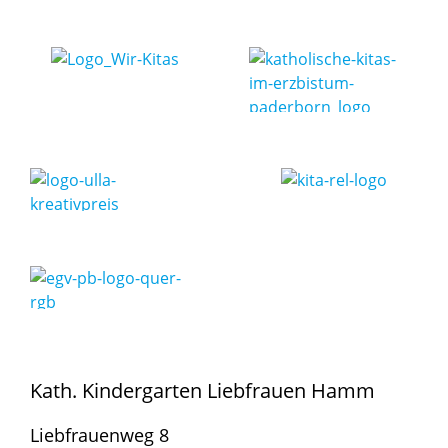
Simone Drewer Martina Osthorst
Silvia Hartel
im Rahmen der Verfügungspauschale für
hauswirtschaftliche Tätigkeiten
Kath. Kindergarten Liebfrauen Hamm
Liebfrauenweg 8