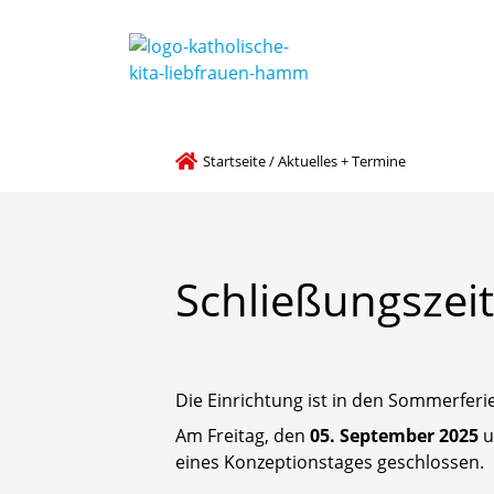
Grundsätze der Bildung und Förderung
Pädagogische und religionspädagogische Leitlinien
Startseite
/
Aktuelles + Termine
Schließungszei
Die Einrichtung ist in den Sommerferi
Am Freitag, den
05. September 2025
u
eines Konzeptionstages geschlossen.