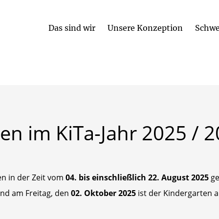
Das sind wir
Unsere Konzeption
Schwe
Betreuungsplätze und Öffnungszeiten
Partizipation und Beschwerde
ten
im
KiTa-Jahr
2025
/
2
en in der Zeit vom
04. bis einschließlich 22. August 2025
ge
nd am Freitag, den
02. Oktober 2025
ist der Kindergarten 