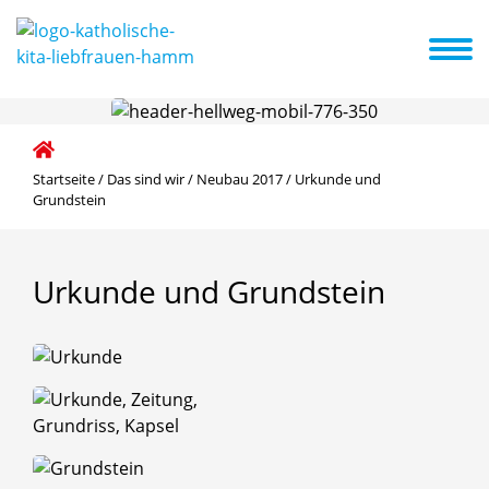
e Konzeption
Schwerpunkte
Kita ABC
Aktuelles + Termine
Startseite
/
Das sind wir
/
Neubau 2017
/
Urkunde und
Grundstein
Urkunde
und
Grundstein