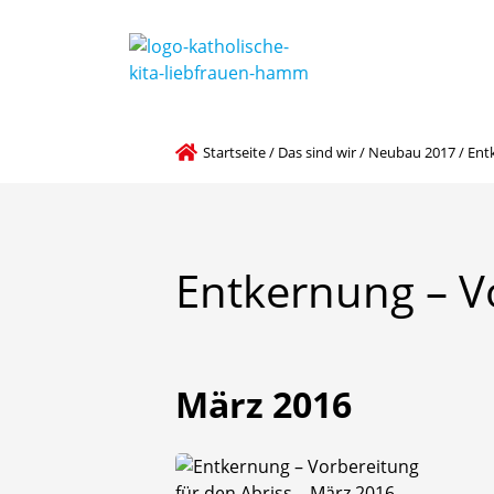
Grundsätze der Bildung und Förderung
Pädagogische und religionspädagogische Leitlinien
Startseite
/
Das sind wir
/
Neubau 2017
/
Ent
Entkernung
–
V
März 2016