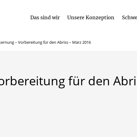
Das sind wir
Unsere Konzeption
Schwe
Betreuungsplätze und Öffnungszeiten
Partizipation und Beschwerde
kernung – Vorbereitung für den Abriss – März 2016
orbereitung
für
den
Abri