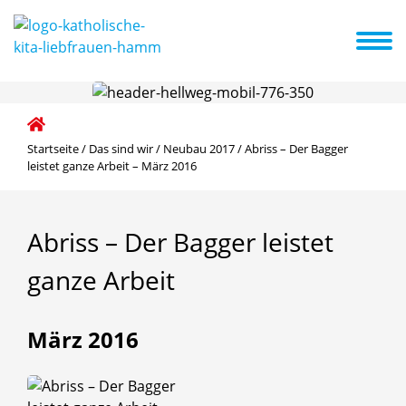
e Konzeption
Schwerpunkte
Kita ABC
Aktuelles + Termine
Startseite
/
Das sind wir
/
Neubau 2017
/
Abriss – Der Bagger
leistet ganze Arbeit – März 2016
Abriss
–
Der
Bagger
leistet
ganze
Arbeit
März 2016